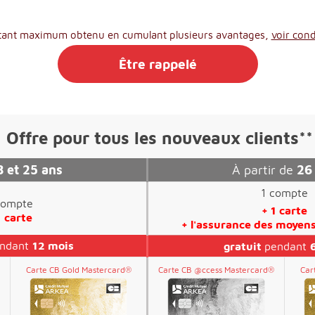
ant maximum obtenu en cumulant plusieurs avantages,
voir cond
Être rappelé
Offre pour tous les nouveaux clients
**
8 et 25 ans
À partir de
26
1 compte
compte
+ 1 carte
1 carte
+ l'assurance des moyen
ndant
12 mois
gratuit
pendant
Carte CB Gold Mastercard®
Carte CB @ccess Mastercard®
Car