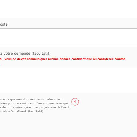
ostal
ez votre demande (facultatif)
on : vous ne devez communiquer aucune donnée confidentielle ou considérée comme
.
accepte que mes données personnelles soient
ilisées pour recevoir des offres commerciales qui
aideront à mieux gérer mes projets avec le Crédit
tuel du Sud-Ouest. (facultatif)