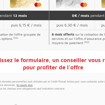
endant
12 mois
0€ / mois
pendan
puis 6,15 € / mois
puis 6,30 € / mois
pu
sation de l'offre groupée de
6 mois offerts
sur la cotisation de 
s options.
(1)
(2)
services et sur l’offre d’assurance 
moyens de paiement.
(3)
(2)
ssez le formulaire
, un conseiller vous 
pour profiter de l'offre
s données personnelles sont utilisées par le Crédit Mutuel Arkéa pour vous contacter suite 
tre demande.
En savoir plus
us les champs sont obligatoires sauf indication contraire.