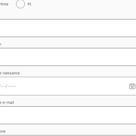
Mme
M.
m
e naissance
se
e-mail
one