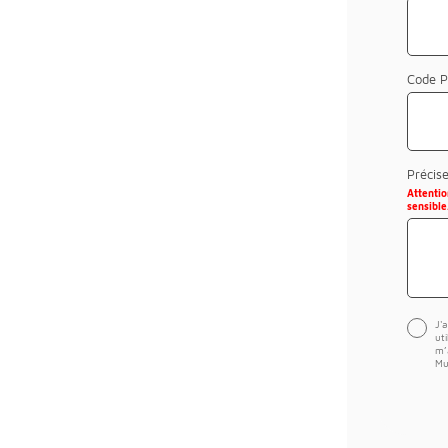
Code P
Précis
Attenti
sensible
J'
ut
m’
Mu