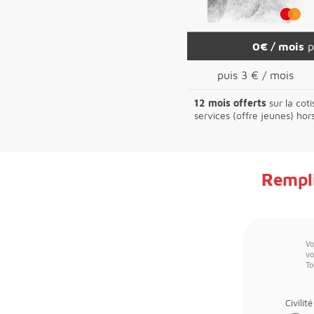
0€ / mois
p
puis 3 € / mois
12 mois offerts
sur la coti
services (offre jeunes) hor
Rempli
Vo
vo
To
Civilité