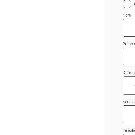
Nom
Préno
Date d
Adres
Téléph