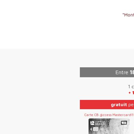
*Mont
Entre
1
1 
+ 
gratuit
pe
Carte CB @ccess Mastercard®