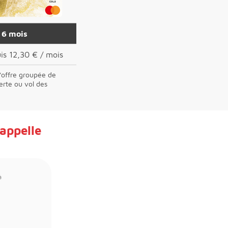
t
6 mois
is 12,30 € / mois
l'offre groupée de
perte ou vol des
rappelle
à