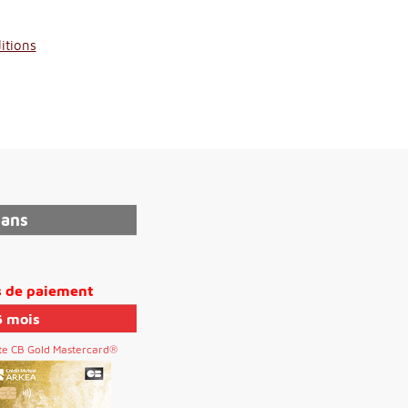
itions
 ans
s de paiement
6 mois
te CB Gold Mastercard®