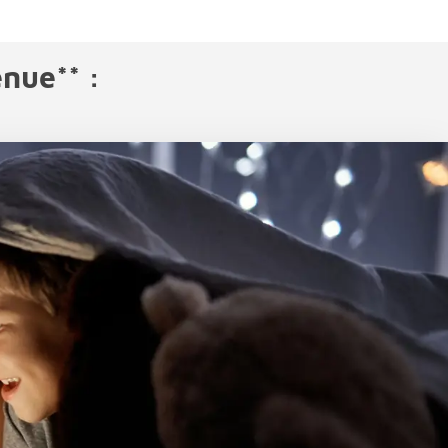
nue** :