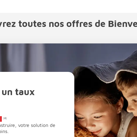
rez toutes nos offres de Bienve
 un taux
s
(4)
truire, votre solution de
ins.