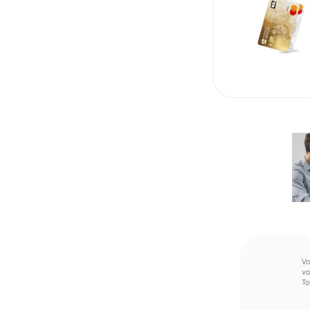
Vo
vo
To