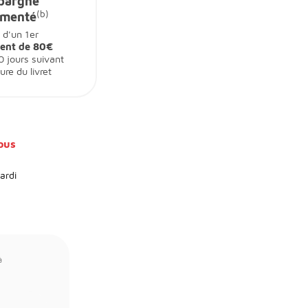
pargne
(b)
ementé
i d'un 1er
ent de 80€
0 jours suivant
ure du livret
vous
ardi
à