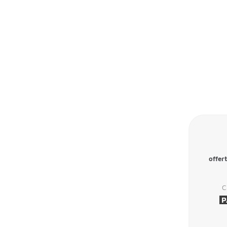
offert
C
P