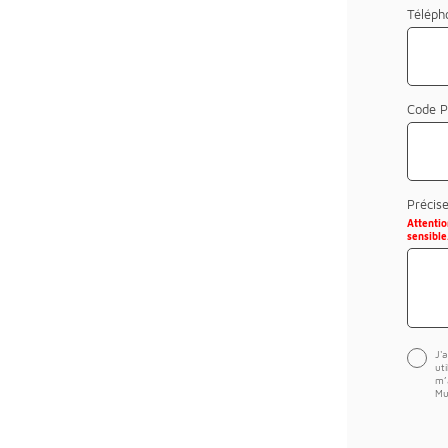
Téléph
Code P
Précis
Attenti
sensible
J'
ut
m’
Mu