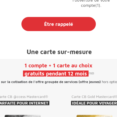
l'ouverture de votre
compte(1).
Être rappelé
Une carte sur-mesure
1 compte + 1 carte au choix
gratuits pendant 12 mois
(1)
(2)
 sur la cotisation de l'offre groupée de services (offre jeunes)
hors optio
arte CB @ccess Mastercard®
Carte CB Gold Mastercard
ARFAITE POUR INTERNET
IDÉALE POUR VOYAGE