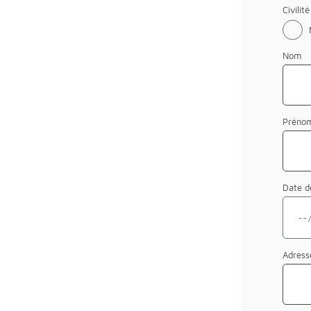
Civilité
Nom
Préno
Date d
Adres