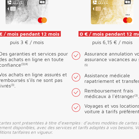
€ / mois pendant 12 mois
0 € / mois pendant 12 m
puis 3 € / mois
puis 6,15 € / mois
Des garanties et services pour
Assurance annulation v
des achats en ligne en toute
assurance vacances au sk
confiance
(3)
(4)
(5)
Vos achats en ligne assurés et
Assistance médicale
remboursés s'ils ne sont pas
rapatriement et transfe
livrés
.
(3)
Remboursement frais
médicaux à l'étranger
.
(3)
Voyages et vos location
voiture à tarifs préférent
cartes sont présentées à titre d’exemples : d’autres modèles de cartes 
ement disponibles, avec des services et tarifs adaptés à vos besoins. Vo
tions tarifaires en vigueur.