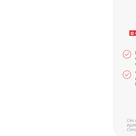
0 
Ces 
égal
Condi