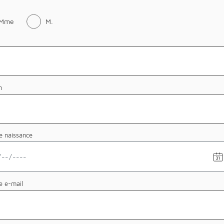
Mme
M.
m
e naissance
se
e-mail