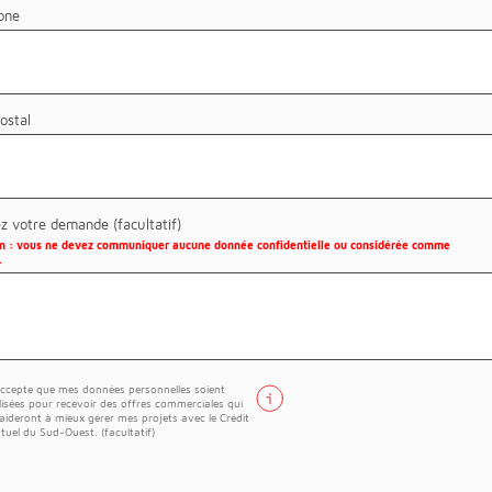
one
ostal
ez votre demande (facultatif)
on : vous ne devez communiquer aucune donnée confidentielle ou considérée comme
.
accepte que mes données personnelles soient
ilisées pour recevoir des offres commerciales qui
aideront à mieux gérer mes projets avec le Crédit
tuel du Sud-Ouest. (facultatif)