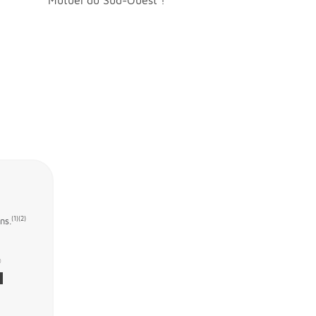
Mutuel du Sud-Ouest !
(1)
(2)
ns.
®
R