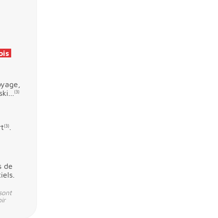
ois
oyage,
i...
(3)
rt
.
(3)
s de
iels.
sont
ir